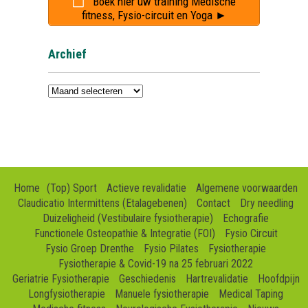
Boek hier uw training Medische
fitness, Fysio-circuit en Yoga ►
Archief
Archief
Home
(Top) Sport
Actieve revalidatie
Algemene voorwaarden
Claudicatio Intermittens (Etalagebenen)
Contact
Dry needling
Duizeligheid (Vestibulaire fysiotherapie)
Echografie
Functionele Osteopathie & Integratie (FOI)
Fysio Circuit
Fysio Groep Drenthe
Fysio Pilates
Fysiotherapie
Fysiotherapie & Covid-19 na 25 februari 2022
Geriatrie Fysiotherapie
Geschiedenis
Hartrevalidatie
Hoofdpijn
Longfysiotherapie
Manuele fysiotherapie
Medical Taping