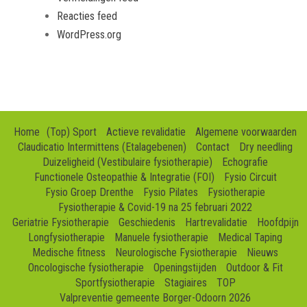
Reacties feed
WordPress.org
Home
(Top) Sport
Actieve revalidatie
Algemene voorwaarden
Claudicatio Intermittens (Etalagebenen)
Contact
Dry needling
Duizeligheid (Vestibulaire fysiotherapie)
Echografie
Functionele Osteopathie & Integratie (FOI)
Fysio Circuit
Fysio Groep Drenthe
Fysio Pilates
Fysiotherapie
Fysiotherapie & Covid-19 na 25 februari 2022
Geriatrie Fysiotherapie
Geschiedenis
Hartrevalidatie
Hoofdpijn
Longfysiotherapie
Manuele fysiotherapie
Medical Taping
Medische fitness
Neurologische Fysiotherapie
Nieuws
Oncologische fysiotherapie
Openingstijden
Outdoor & Fit
Sportfysiotherapie
Stagiaires
TOP
Valpreventie gemeente Borger-Odoorn 2026