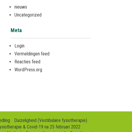
nieuws
Uncategorized
Meta
Login
Vermeldingen feed
Reacties feed
WordPress.org
edling
Duizeligheid (Vestibulaire fysiotherapie)
ysiotherapie & Covid-19 na 25 februari 2022