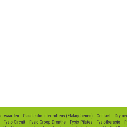
oorwaarden
Claudicatio Intermittens (Etalagebenen)
Contact
Dry ne
Fysio Circuit
Fysio Groep Drenthe
Fysio Pilates
Fysiotherapie
F