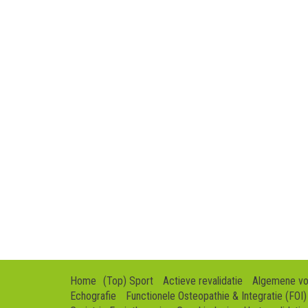
Home
(Top) Sport
Actieve revalidatie
Algemene v
Echografie
Functionele Osteopathie & Integratie (FOI)