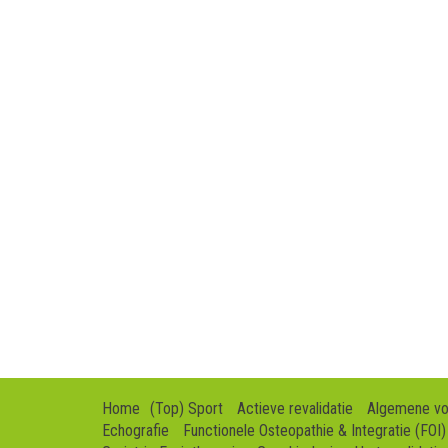
Home
(Top) Sport
Actieve revalidatie
Algemene v
Echografie
Functionele Osteopathie & Integratie (FOI)