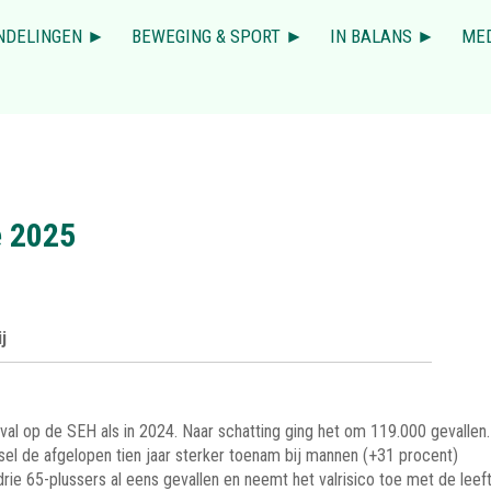
NDELINGEN ►
BEWEGING & SPORT ►
IN BALANS ►
ME
e 2025
ij
al op de SEH als in 2024. Naar schatting ging het om 119.000 gevallen.
etsel de afgelopen tien jaar sterker toenam bij mannen (+31 procent)
rie 65-plussers al eens gevallen en neemt het valrisico toe met de leeft