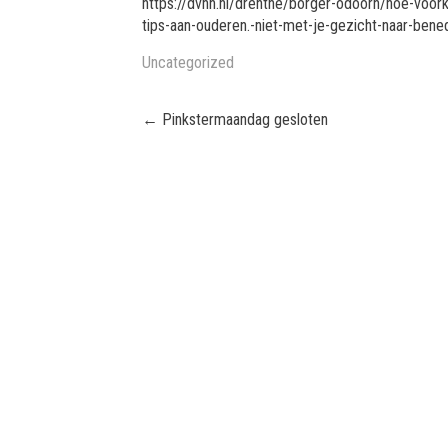
https://dvhn.nl/drenthe/borger-odoorn/hoe-voork
tips-aan-ouderen.-niet-met-je-gezicht-naar-ben
Uncategorized
Post
←
Pinkstermaandag gesloten
navigation