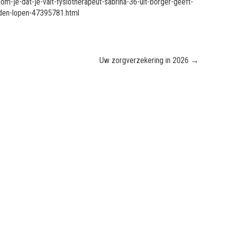
om-je-dat-je-valt-fysiotherapeut-sabrina-36-uit-borger-geeft-
eden-lopen-47395781.html
Uw zorgverzekering in 2026
→