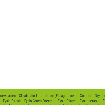
oorwaarden
Claudicatio Intermittens (Etalagebenen)
Contact
Dry ne
Fysio Circuit
Fysio Groep Drenthe
Fysio Pilates
Fysiotherapie
F