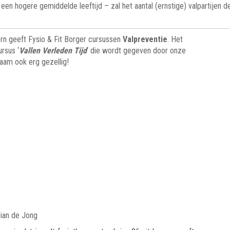
en hogere gemiddelde leeftijd – zal het aantal (ernstige) valpartijen d
n geeft Fysio & Fit Borger cursussen
Valpreventie
. Het
rsus ‘
Vallen Verleden Tijd
‘ die wordt gegeven door onze
zaam ook erg gezellig!
rian de Jong